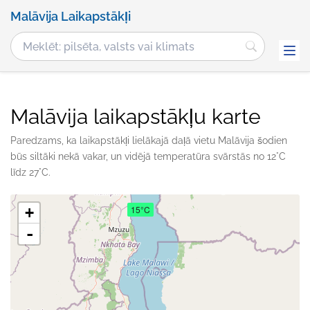
Malāvija Laikapstākļi
Malāvija laikapstākļu karte
Paredzams, ka laikapstākļi lielākajā daļā vietu Malāvija šodien
būs siltāki nekā vakar, un vidējā temperatūra svārstās no 12°C
līdz 27°C.
15°C
+
-