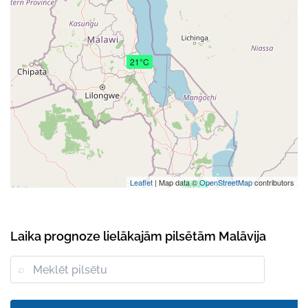
21°C
Leaflet
| Map data ©
OpenStreetMap
contributors
20°C
Laika prognoze lielākajām pilsētām Malāvija