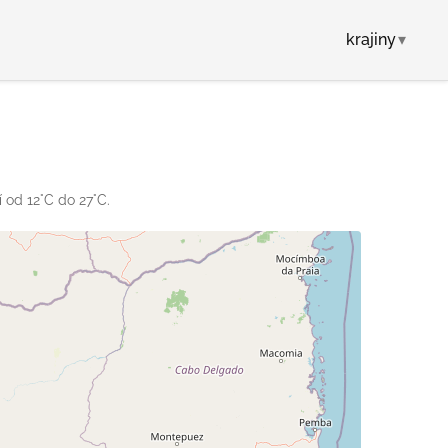
krajiny
▾
 od 12°C do 27°C.