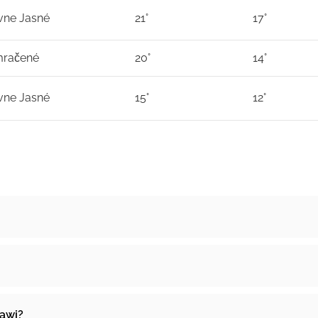
vne Jasné
21°
17°
račené
20°
14°
vne Jasné
15°
12°
lawi?