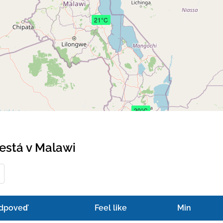
21°C
20°C
está v Malawi
dpoveď
Feel like
Min