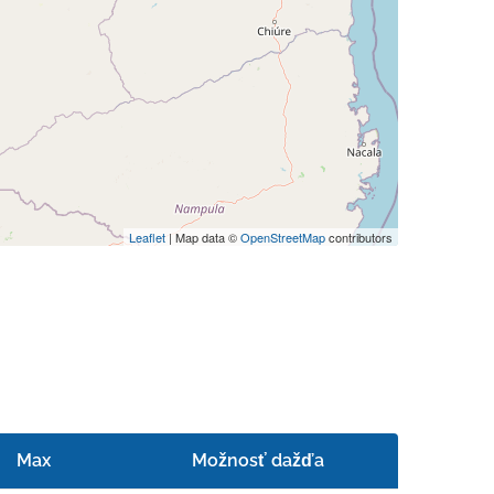
Leaflet
| Map data ©
OpenStreetMap
contributors
Max
Možnosť dažďa