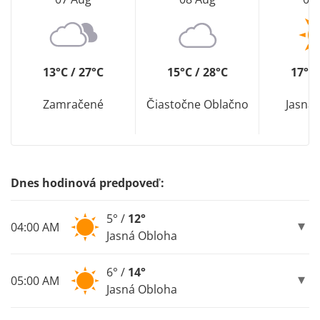
13°C / 27°C
15°C / 28°C
17°C 
Zamračené
Čiastočne Oblačno
Jasná
Dnes hodinová predpoveď:
5° /
12°
04:00 AM
Jasná Obloha
6° /
14°
05:00 AM
Jasná Obloha