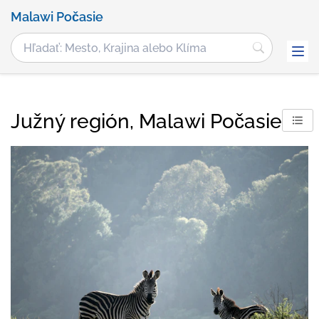
Malawi Počasie
Južný región, Malawi Počasie