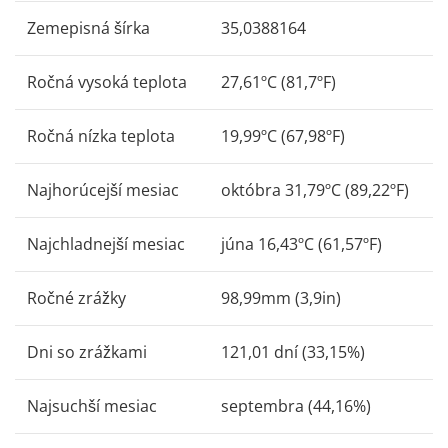
Zemepisná šírka
35,0388164
Ročná vysoká teplota
27,61ºC (81,7ºF)
Ročná nízka teplota
19,99ºC (67,98ºF)
Najhorúcejší mesiac
októbra 31,79ºC (89,22ºF)
Najchladnejší mesiac
júna 16,43ºC (61,57ºF)
Ročné zrážky
98,99mm (3,9in)
Dni so zrážkami
121,01 dní (33,15%)
Najsuchší mesiac
septembra (44,16%)