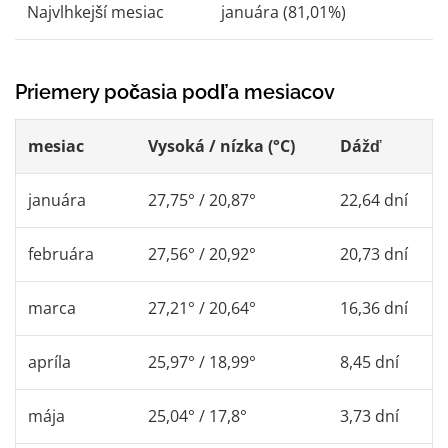
Najvlhkejší mesiac
januára (81,01%)
Priemery počasia podľa mesiacov
mesiac
Vysoká / nízka (°C)
Dážď
januára
27,75° / 20,87°
22,64 dní
februára
27,56° / 20,92°
20,73 dní
marca
27,21° / 20,64°
16,36 dní
apríla
25,97° / 18,99°
8,45 dní
mája
25,04° / 17,8°
3,73 dní