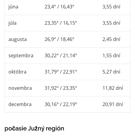
júna
23,4° / 16,43°
3,55 dní
júla
23,35° / 16,15°
3,55 dní
augusta
26,9° / 18,46°
2,45 dní
septembra
30,22° / 21,14°
1,55 dní
októbra
31,79° / 22,91°
5,27 dní
novembra
31,92° / 23,35°
11,82 dní
decembra
30,16° / 22,19°
20,91 dní
počasie Južný región