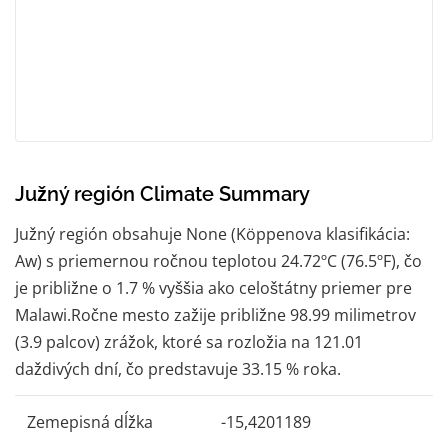
Južný región Climate Summary
Južný región obsahuje None (Köppenova klasifikácia:
Aw) s priemernou ročnou teplotou 24.72ºC (76.5ºF), čo
je približne o 1.7 % vyššia ako celoštátny priemer pre
Malawi.Ročne mesto zažije približne 98.99 milimetrov
(3.9 palcov) zrážok, ktoré sa rozložia na 121.01
daždivých dní, čo predstavuje 33.15 % roka.
Zemepisná dĺžka
-15,4201189