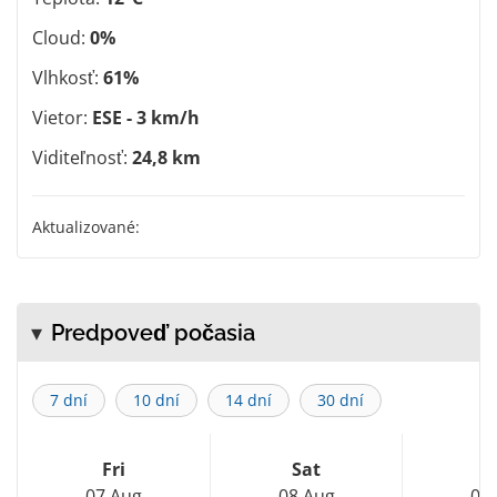
Cloud:
0%
Vlhkosť:
61%
Vietor:
ESE - 3 km/h
Viditeľnosť:
24,8 km
Aktualizované:
Predpoveď počasia
7 dní
10 dní
14 dní
30 dní
Fri
Sat
S
07 Aug
08 Aug
09