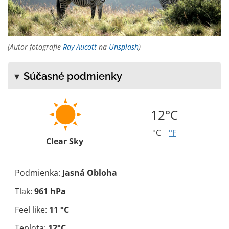
(Autor fotografie
Ray Aucott
na
Unsplash
)
Súčasné podmienky
12°C
°C
°F
Clear Sky
Podmienka:
Jasná Obloha
Tlak:
961 hPa
Feel like:
11 °C
Teplota:
12°C