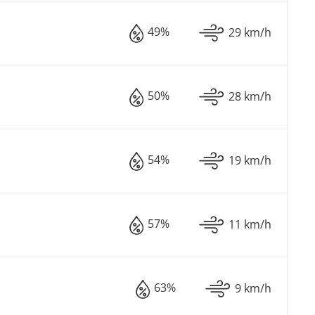
49%
29 km/h
50%
28 km/h
54%
19 km/h
57%
11 km/h
63%
9 km/h