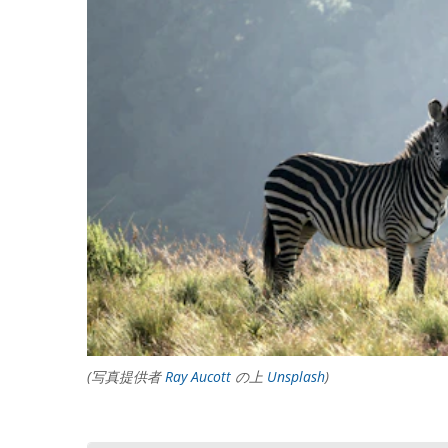
(写真提供者
Ray Aucott
の上
Unsplash
)