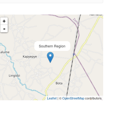
+
-
Southern Region
Leaflet
| ©
OpenStreetMap
contributors