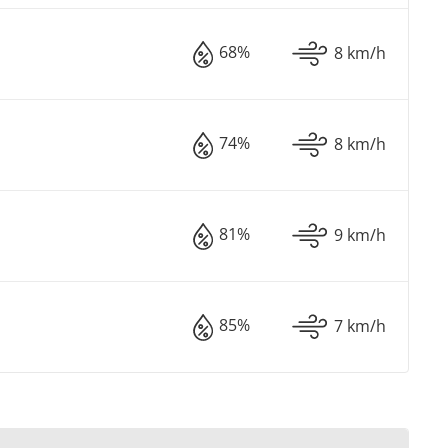
68%
8 km/h
74%
8 km/h
81%
9 km/h
85%
7 km/h