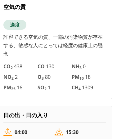
空気の質
適度
許容できる空気の質、一部の汚染物質が存在
する、敏感な人にとっては軽度の健康上の懸
念
CO
438
CO
130
NH
0
2
3
NO
2
O
80
PM
18
2
3
10
PM
16
SO
1
CH
1309
25
2
4
日の出・日の入り
04:00
15:30