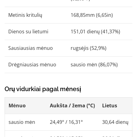
Metinis kritulių
168,85mm (6,65in)
Dienos su lietumi
151,01 dienų (41,37%)
Sausiausias mėnuo
rugsėjis (52,9%)
Drėgniausias mėnuo
sausio mėn (86,07%)
Orų vidurkiai pagal mėnesį
Mėnuo
Aukšta / žema (°C)
Lietus
sausio mėn
24,49° / 16,31°
30,64 dienų