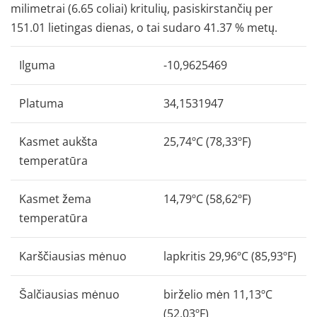
milimetrai (6.65 coliai) kritulių, pasiskirstančių per
151.01 lietingas dienas, o tai sudaro 41.37 % metų.
Ilguma
-10,9625469
Platuma
34,1531947
Kasmet aukšta
25,74ºC (78,33ºF)
temperatūra
Kasmet žema
14,79ºC (58,62ºF)
temperatūra
Karščiausias mėnuo
lapkritis 29,96ºC (85,93ºF)
Šalčiausias mėnuo
birželio mėn 11,13ºC
(52,03ºF)