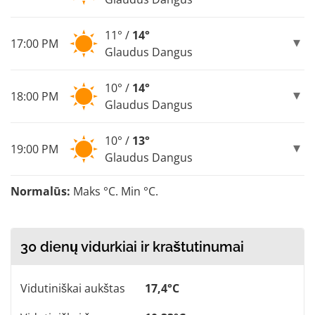
11° /
14°
17:00 PM
Glaudus Dangus
10° /
14°
18:00 PM
Glaudus Dangus
10° /
13°
19:00 PM
Glaudus Dangus
Normalūs:
Maks °C. Min °C.
30 dienų vidurkiai ir kraštutinumai
Vidutiniškai aukštas
17,4°C