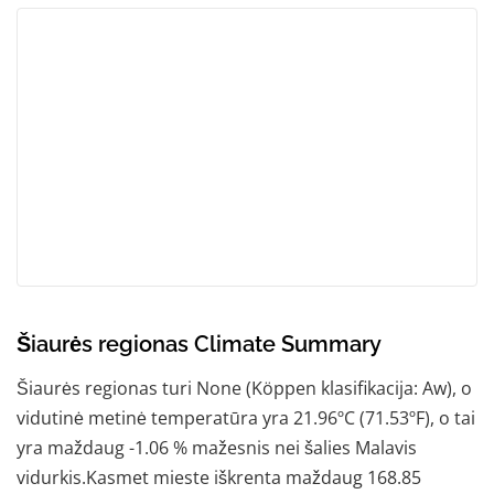
Šiaurės regionas Climate Summary
Šiaurės regionas turi None (Köppen klasifikacija: Aw), o
vidutinė metinė temperatūra yra 21.96ºC (71.53ºF), o tai
yra maždaug -1.06 % mažesnis nei šalies Malavis
vidurkis.Kasmet mieste iškrenta maždaug 168.85