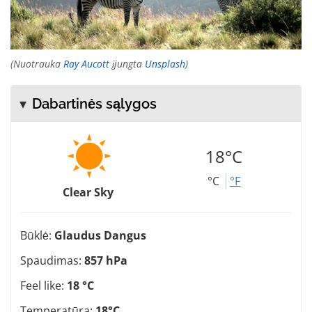
(Nuotrauka
Ray Aucott
įjungta
Unsplash
)
Dabartinės sąlygos
18°C
°C
°F
Clear Sky
Būklė:
Glaudus Dangus
Spaudimas:
857 hPa
Feel like:
18 °C
Temperatūra:
18°C