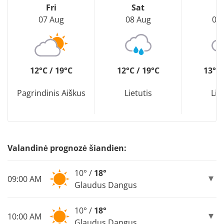
Fri
Sat
S
07 Aug
08 Aug
09
12°C / 19°C
12°C / 19°C
13°C 
Pagrindinis Aiškus
Lietutis
Lie
Valandinė prognozė šiandien:
10° /
18°
09:00 AM
Glaudus Dangus
10° /
18°
10:00 AM
Glaudus Dangus