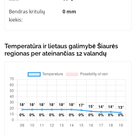
Bendras kritulių
0 mm
kiekis:
Temperatūra ir lietaus galimybė Šiaurės
regionas per ateinančias 12 valandų