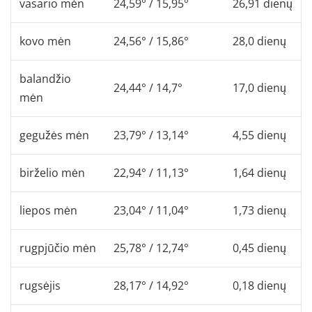
vasario mėn
24,59° / 15,95°
26,91 dienų
kovo mėn
24,56° / 15,86°
28,0 dienų
balandžio
24,44° / 14,7°
17,0 dienų
mėn
gegužės mėn
23,79° / 13,14°
4,55 dienų
birželio mėn
22,94° / 11,13°
1,64 dienų
liepos mėn
23,04° / 11,04°
1,73 dienų
rugpjūčio mėn
25,78° / 12,74°
0,45 dienų
rugsėjis
28,17° / 14,92°
0,18 dienų