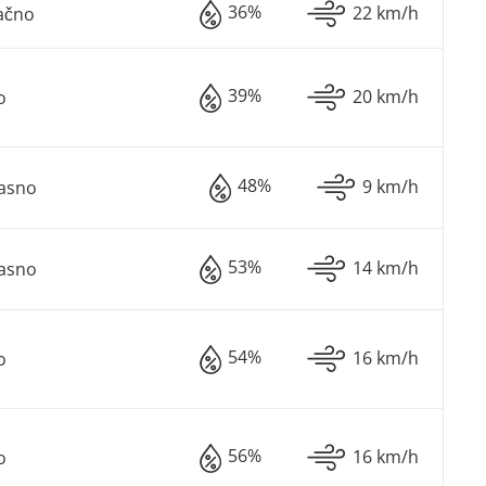
36%
22 km/h
ačno
39%
20 km/h
o
48%
9 km/h
Jasno
53%
14 km/h
Jasno
54%
16 km/h
o
56%
16 km/h
o