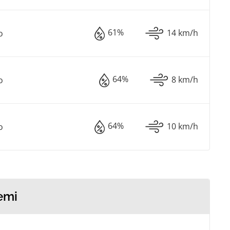
61%
14 km/h
o
64%
8 km/h
o
64%
10 km/h
o
emi