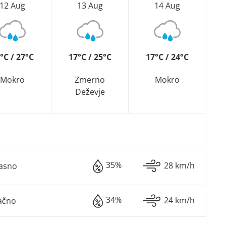
12 Aug
13 Aug
14 Aug
°C / 27°C
17°C / 25°C
17°C / 24°C
Mokro
Zmerno
Mokro
Deževje
35%
28 km/h
Jasno
34%
24 km/h
ačno