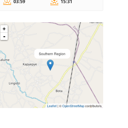
03:59
15:31
+
-
Southern Region
Leaflet
| ©
OpenStreetMap
contributors