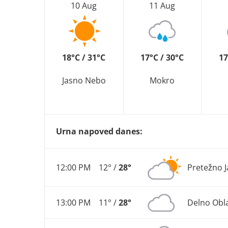
10 Aug
11 Aug
18°C / 31°C
17°C / 30°C
17
Jasno Nebo
Mokro
Urna napoved danes:
12:00 PM
12° /
28°
Pretežno 
13:00 PM
11° /
28°
Delno Obl