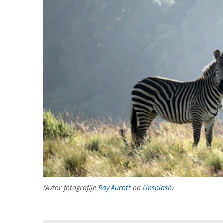
(Avtor fotografije
Ray Aucott
na
Unsplash
)