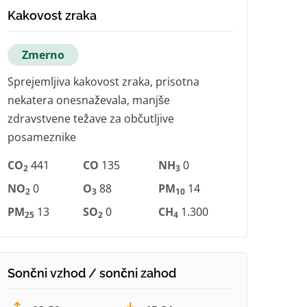
Kakovost zraka
Zmerno
Sprejemljiva kakovost zraka, prisotna
nekatera onesnaževala, manjše
zdravstvene težave za občutljive
posameznike
CO
441
CO
135
NH
0
2
3
NO
0
O
88
PM
14
2
3
10
PM
13
SO
0
CH
1.300
25
2
4
Sončni vzhod / sončni zahod