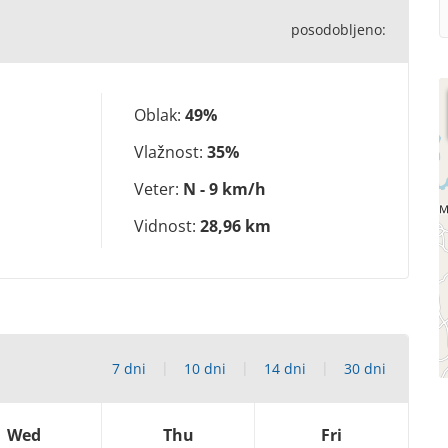
posodobljeno:
Oblak:
49%
Vlažnost:
35%
Veter:
N - 9 km/h
Vidnost:
28,96 km
7 dni
10 dni
14 dni
30 dni
Wed
Thu
Fri